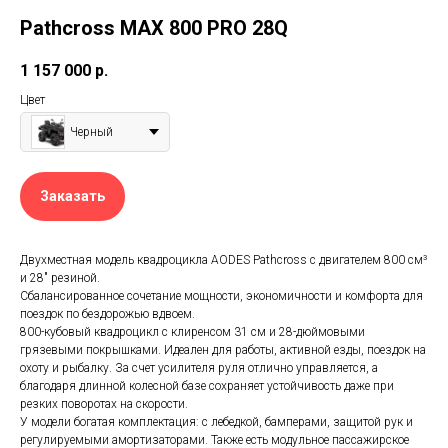
Pathcross MAX 800 PRO 28Q
1 157 000
р.
Цвет
Черный
Заказать
Двухместная модель квадроцикла AODES Pathcross с двигателем 800 см³
и 28″ резиной.
Сбалансированное сочетание мощности, экономичности и комфорта для
поездок по бездорожью вдвоем.
800-кубовый квадроцикл с клиренсом 31 см и 28-дюймовыми
грязевыми покрышками. Идеален для работы, активной езды, поездок на
охоту и рыбалку. За счет усилителя руля отлично управляется, а
благодаря длинной колесной базе сохраняет устойчивость даже при
резких поворотах на скорости.
У модели богатая комплектация: с лебедкой, бамперами, защитой рук и
регулируемыми амортизаторами. Также есть модульное пассажирское